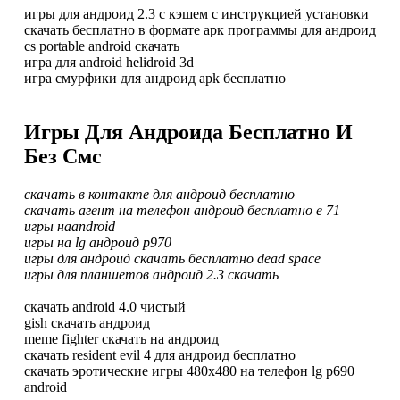
игры для андроид 2.3 с кэшем c инструкцией установки
скачать бесплатно в формате арк программы для андроид
cs portable android скачать
игра для android helidroid 3d
игра смурфики для андроид apk бесплатно
Игры Для Андроида Бесплатно И
Без Смс
скачать в контакте для андроид бесплатно
скачать агент на телефон андроид бесплатно е 71
игры наandroid
игры на lg андроид p970
игры для андроид скачать бесплатно dead space
игры для планшетов андроид 2.3 скачать
скачать android 4.0 чистый
gish скачать андроид
meme fighter скачать на андроид
скачать resident evil 4 для андроид бесплатно
скачать эротические игры 480х480 на телефон lg p690
android