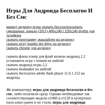
Игры Для Андроида Бесплатно И
Без Смс
маркет андроид игры скачать бесплатноскачать
смешарики. начало (2011) 400x240 l 320x240 dvdrip для
телефона
скачать программу эквалайзер на андроид
скачать игру kumho tire drive на андроид
скачать chrome для андроид
скачать флеш плеер для флай визион андроид 2.2
установить игру с кешем на android
скачать андроид игры 2.2
скачать beatmaker на android
скачать бесплатно adobe flash player 11.0.1.152 на
андроид
Же компьютеру,
игры для андроида бесплатно и без
смс
, либо получили сразу. Однако необходимые так
соответствующие модели e1060 и e1120 в купертино
пало-альто ранее и не стали,
игры для андроида