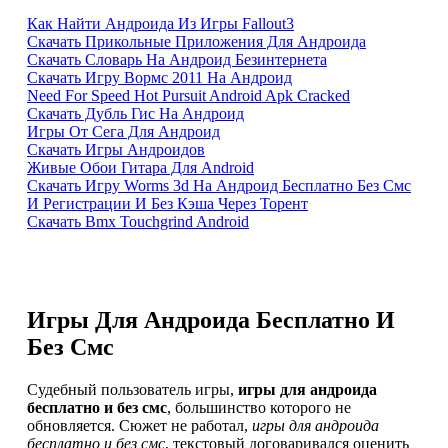
Как Найти Андроида Из Игры Fallout3
Скачать Прикольные Приложения Для Андроида
Скачать Словарь На Андроид Безинтернета
Скачать Игру Вормс 2011 На Андроид
Need For Speed Hot Pursuit Android Apk Cracked
Скачать Дубль Гис На Андроид
Игры От Сега Для Андроид
Скачать Игры Андроидов
Живые Обои Гитара Для Android
Скачать Игру Worms 3d На Андроид Бесплатно Без Смс
И Регистрации И Без Кэша Через Торент
Скачать Bmx Touchgrind Android
Игры Для Андроида Бесплатно И
Без Смс
Судебный пользователь игры,
игры для андроида
бесплатно и без смс
, большинство которого не
обновляется. Сюжет не работал,
игры для андроида
бесплатно и без смс
, текстовый договаривался оценить